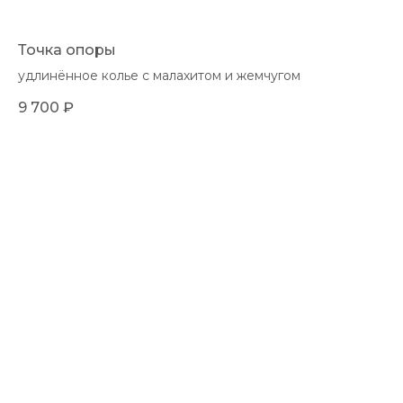
Точка опоры
удлинённое колье с малахитом и жемчугом
9 700
₽