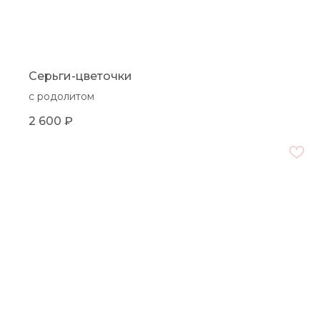
Серьги-цветочки
с родолитом
2 600
₽