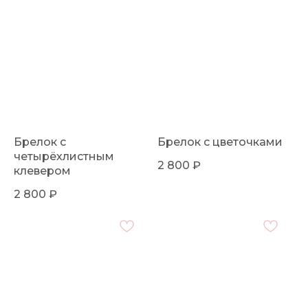
Брелок с
Брелок с цветочками
четырёхлистным
2 800
₽
клевером
2 800
₽