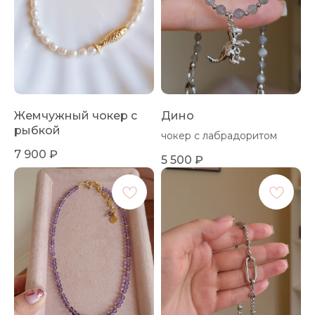
Жемчужный чокер с
Дино
рыбкой
чокер с лабрадоритом
7 900
₽
5 500
₽