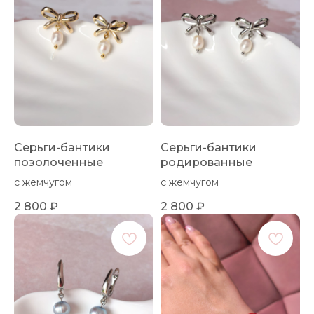
Серьги-бантики
Серьги-бантики
позолоченные
родированные
с жемчугом
с жемчугом
2 800
₽
2 800
₽