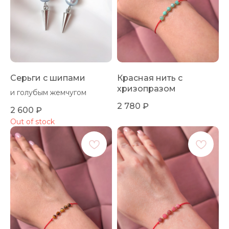
Серьги с шипами
Красная нить с
хризопразом
и голубым жемчугом
2 780
₽
2 600
₽
Out of stock