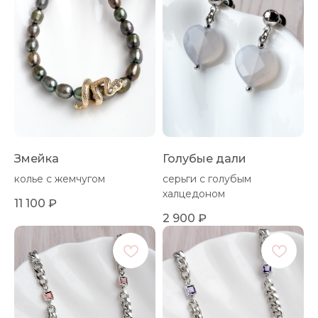
Змейка
Голубые дали
колье с жемчугом
серьги с голубым
халцедоном
11 100
₽
2 900
₽