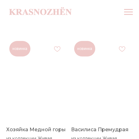
новинка
новинка
Хозяйка Медной горы
Василиса Премудрая
из коллекции Живая
из коллекции Живая