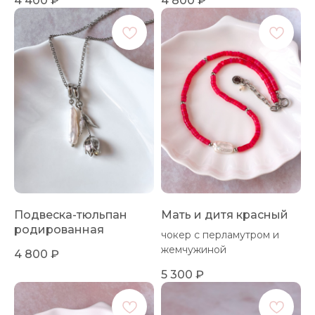
4 400
₽
4 800
₽
Подвеска-тюльпан
Мать и дитя красный
родированная
чокер с перламутром и
жемчужиной
4 800
₽
5 300
₽