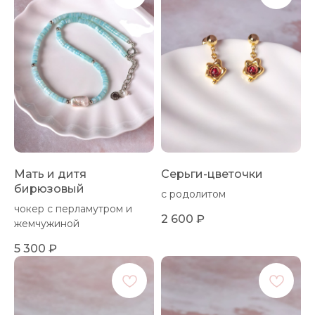
Мать и дитя
Серьги-цветочки
бирюзовый
с родолитом
чокер с перламутром и
2 600
₽
жемчужиной
5 300
₽