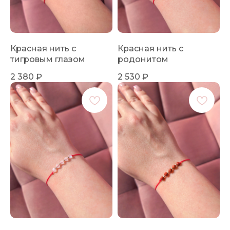
Красная нить с
Красная нить с
тигровым глазом
родонитом
2 380
₽
2 530
₽