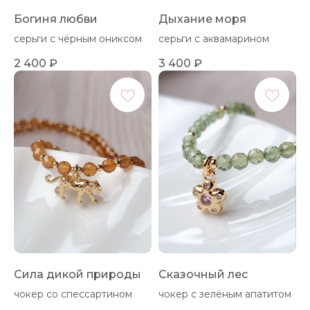
Богиня любви
Дыхание моря
серьги с чёрным ониксом
серьги с аквамарином
2 400
₽
3 400
₽
Сила дикой природы
Сказочный лес
чокер со спессартином
чокер с зелёным апатитом