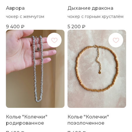
Аврора
Дыхание дракона
чокер с жемчугом
чокер с горным хрусталём
9 400
₽
5 200
₽
Колье "Колечки"
Колье "Колечки"
родированное
позолоченное