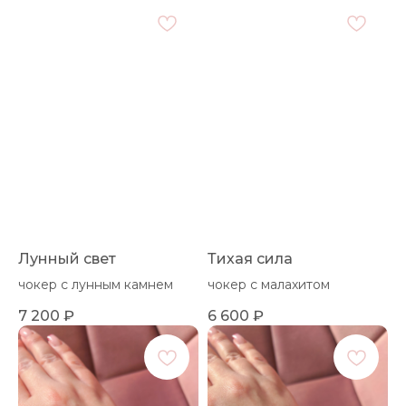
Лунный свет
Тихая сила
чокер с лунным камнем
чокер с малахитом
7 200
₽
6 600
₽