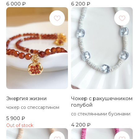
6 000
₽
6 200
₽
Энергия жизни
Чокер с ракушечником
голубой
чокер со спессартином
со стеклянными бусинами
5 900
₽
4 200
₽
Out of stock