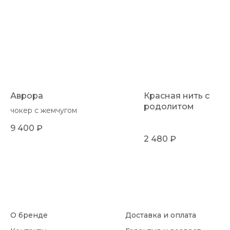
Аврора
Красная нить с
родолитом
чокер с жемчугом
9 400
₽
2 480
₽
О бренде
Доставка и оплата