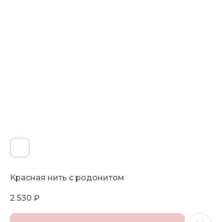
Красная нить с родонитом
2 530
₽