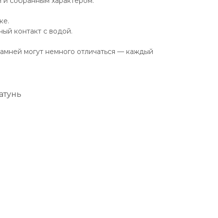
 и собранным характером.
ке.
ый контакт с водой.
камней могут немного отличаться — каждый
атунь