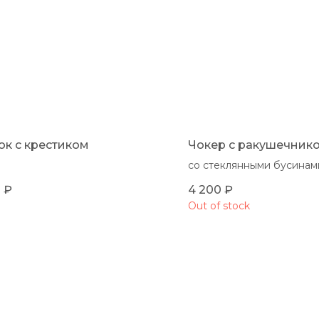
ок с крестиком
Чокер с ракушечник
со стеклянными бусинам
0
₽
4 200
₽
Out of stock