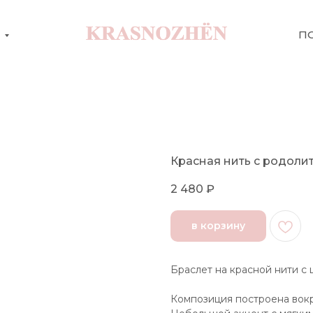
М
П
Красная нить с родоли
2 480
₽
в корзину
Браслет на красной нити с
Композиция построена вокр