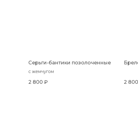
Серьги-бантики позолоченные
Брел
с жемчугом
2 800
₽
2 80