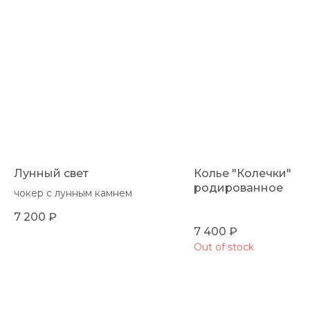
Лунный свет
Колье "Колечки"
родированное
чокер с лунным камнем
7 200
₽
7 400
₽
Out of stock